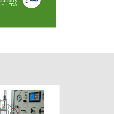
tración y
ors LTDA