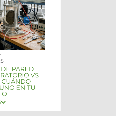
6
S
 DE PARED
ORATORIO VS
U: CUÁNDO
UNO EN TU
TO
S