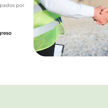
upados por
greso