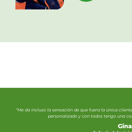
“Me da incluso la sensación de que fuera la única client
personalizado y con todos tengo una co
Gina