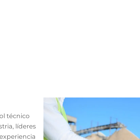
control de
l técnico
es
tria, líderes
experiencia