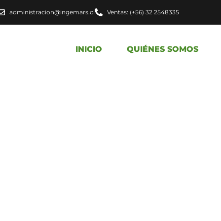
administracion@ingemars.cl
Ventas: (+56) 32 2548335
INICIO
QUIÉNES SOMOS