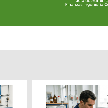
Jefa de Adminis
Finanzas Ingeniería C