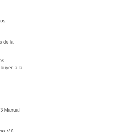
os.
s de la
os
ibuyen a la
03 Manual
as V.8