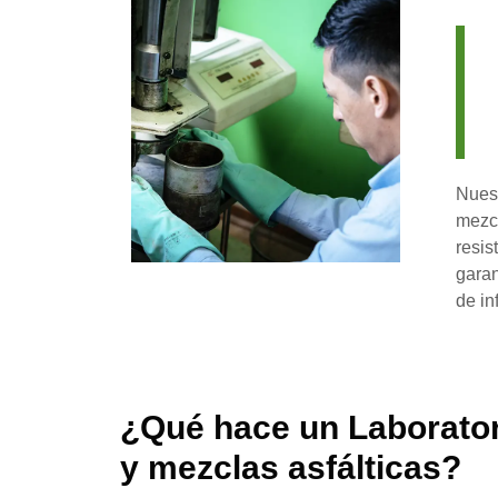
Nuest
mezcl
resis
garan
de in
¿Qué hace un Laboratori
y mezclas asfálticas?