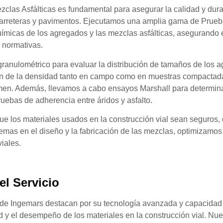
ezclas Asfálticas es fundamental para asegurar la calidad y dura
e carreteras y pavimentos. Ejecutamos una amplia gama de Prue
químicas de los agregados y las mezclas asfálticas, asegurando 
 normativas.
 granulométrico para evaluar la distribución de tamaños de los 
ión de la densidad tanto en campo como en muestras compactad
men
. Además, llevamos a cabo ensayos Marshall para determina
ruebas de adherencia entre áridos y asfalto.
ue los materiales usados en la construcción vial sean seguros,
oblemas en el diseño y la fabricación de las mezclas, optimizamos
viales.
el Servicio
as de Ingemars destacan por su tecnología avanzada y capacidad
d y el desempeño de los materiales en la construcción vial. Nue