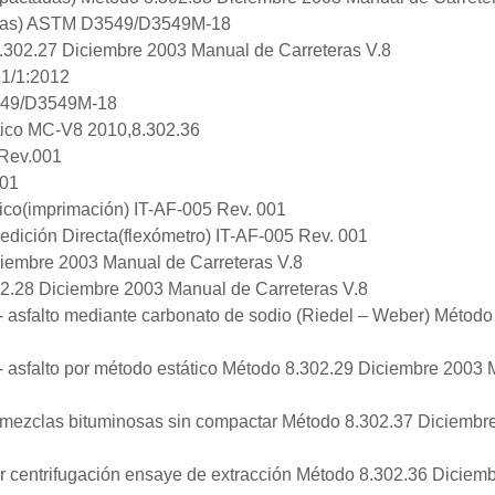
adas) ASTM D3549/D3549M-18
.302.27 Diciembre 2003 Manual de Carreteras V.8
71/1:2012
3549/D3549M-18
ltico MC-V8 2010,8.302.36
 Rev.001
001
tico(imprimación) IT-AF-005 Rev. 001
dición Directa(flexómetro) IT-AF-005 Rev. 001
ciembre 2003 Manual de Carreteras V.8
02.28 Diciembre 2003 Manual de Carreteras V.8
- asfalto mediante carbonato de sodio (Riedel – Weber) Método
- asfalto por método estático Método 8.302.29 Diciembre 2003
mezclas bituminosas sin compactar Método 8.302.37 Diciembr
or centrifugación ensaye de extracción Método 8.302.36 Diciem