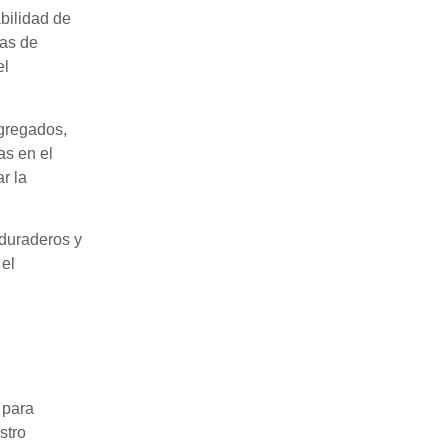
bilidad de
bas de
el
agregados,
as en el
r la
 duraderos y
 el
 para
stro