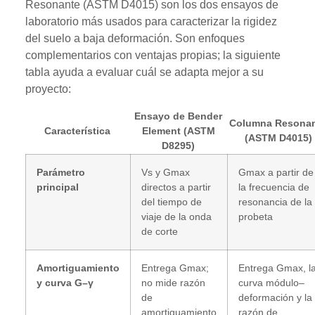
Resonante (ASTM D4015) son los dos ensayos de
laboratorio más usados para caracterizar la rigidez
del suelo a baja deformación. Son enfoques
complementarios con ventajas propias; la siguiente
tabla ayuda a evaluar cuál se adapta mejor a su
proyecto:
Ensayo de Bender
Columna Resona
Característica
Element (ASTM
(ASTM D4015)
D8295)
Parámetro
Vs y Gmax
Gmax a partir de
principal
directos a partir
la frecuencia de
del tiempo de
resonancia de la
viaje de la onda
probeta
de corte
Amortiguamiento
Entrega Gmax;
Entrega Gmax, l
y curva G–γ
no mide razón
curva módulo–
de
deformación y la
amortiguamiento
razón de