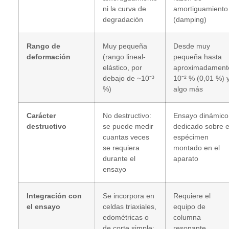
ni la curva de
amortiguamiento
degradación
(damping)
Rango de
Muy pequeña
Desde muy
deformación
(rango lineal-
pequeña hasta
elástico, por
aproximadament
debajo de ~10⁻³
10⁻² % (0,01 %) 
%)
algo más
Carácter
No destructivo:
Ensayo dinámico
destructivo
se puede medir
dedicado sobre e
cuantas veces
espécimen
se requiera
montado en el
durante el
aparato
ensayo
Integración con
Se incorpora en
Requiere el
el ensayo
celdas triaxiales,
equipo de
edométricas o
columna
de corte simple:
resonante